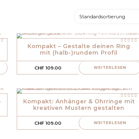
Bewertet
 5
mit
von 5
Kompakt – Gestalte deinen Ring
mit (halb-)rundem Profil
CHF
109.00
WEITERLESEN
mit
von 5
–
Kompakt: Anhänger & Ohrringe mit
kreativen Mustern gestalten
CHF
109.00
WEITERLESEN