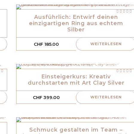
mit
von 5
Ausführlich: Entwirf deinen
einzigartigen Ring aus echtem
Silber
CHF
185.00
WEITERLESEN
Bewertet
 5
mit
von 5
Einsteigerkurs: Kreativ
durchstarten mit Art Clay Silver
CHF
399.00
WEITERLESEN
Schmuck gestalten im Team –