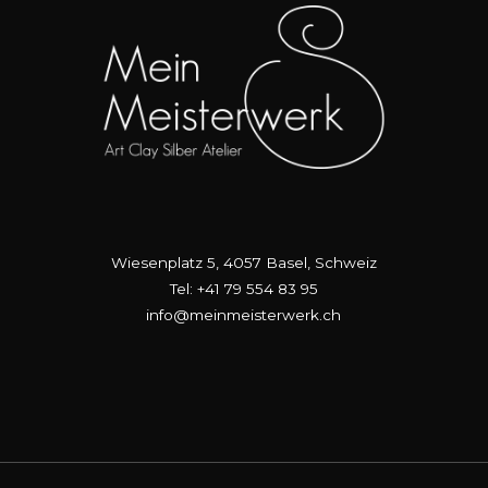
Produktseite
gewählt
werden
Wiesenplatz 5, 4057 Basel, Schweiz
Tel: +41 79 554 83 95
info@meinmeisterwerk.ch