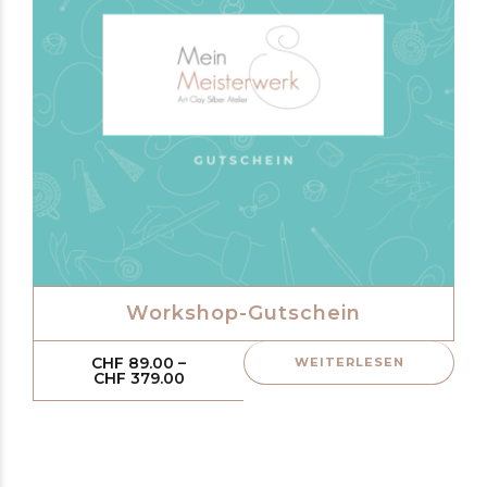
Workshop-Gutschein
Die
CHF
89.00
–
WEITERLESEN
Preisspanne:
CHF
379.00
Pro
CHF 89.00
bis
weis
CHF 379.00
meh
Vari