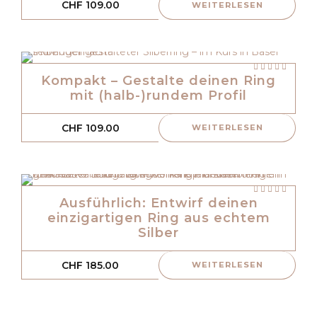
CHF
109.00
WEITERLESEN
Bewerte
mit
von 5
Kompakt – Gestalte deinen Ring
mit (halb-)rundem Profil
CHF
109.00
WEITERLESEN
Bewerte
mit
von 5
Ausführlich: Entwirf deinen
einzigartigen Ring aus echtem
Silber
CHF
185.00
WEITERLESEN